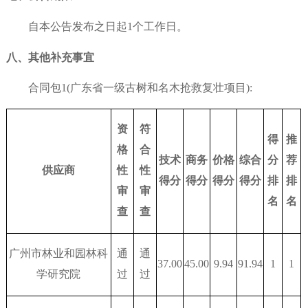
自本公告发布之日起
1个工作日。
八、其他补充事宜
合同包
1(广东省一级古树和名木抢救复壮项目):
资
符
得
推
格
合
技术
商务
价格
综合
分
荐
供应商
性
性
得分
得分
得分
得分
排
排
审
审
名
名
查
查
广州市林业和园林科
通
通
37.00
45.00
9.94
91.94
1
1
学研究院
过
过