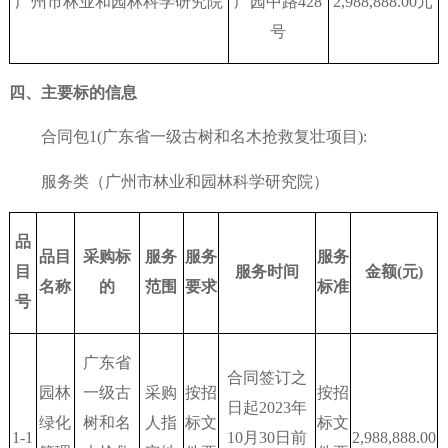
广州市林业和园林科学研究院
广园中路
428
2,988,888.00元
号
四、主要标的信息
合同包
1(广东省一级古树和名木抢救复壮项目):
服务类（广州市林业和园林科学研究院）
品
品目
采购标
服务
服务
服务
目
服务时间
金额
(元)
名称
的
范围
要求
标准
号
广东省
合同签订之
园林
一级古
采购
按招
按招
日起
2023年
绿化
树和名
人指
标文
标文
1-1
10月30日前
2,988,888.00