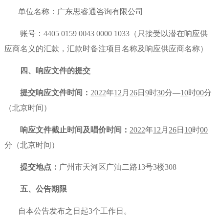
单位名称：广东思睿通咨询有限公司
账号：
4405 0159 0043 0000 1033（只接受以潜在响应供
应商名义的汇款，汇款时备注项目名称及响应供应商名称）
四、响应文件的提交
提交响应文件时间：
2022
年
12
月
26
日
9
时
30
分
—
10
时
00
分
（北京时间）
响应文件截止时间及唱价时间：
2022
年
12
月
26
日
10
时
00
分（北京时间）
提交地点：
广州市天河区广汕二路
13号3楼308
五、公告期限
自本公告发布之日起
3个工作日。