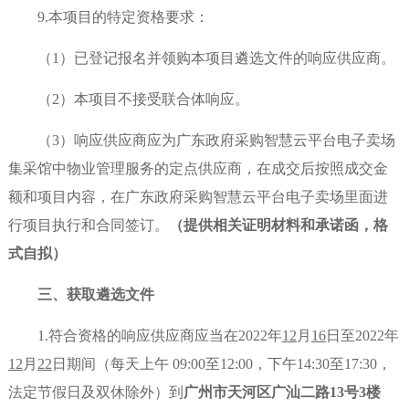
9.本项目的特定资格要求：
（
1）已登记报名并领购本项目遴选文件的响应供应商。
（
2）本项目不接受联合体响应。
（
3）响应供应商应为广东政府采购智慧云平台电子卖场
集采馆中物业管理服务的定点供应商，在成交后按照成交金
额和项目内容，在广东政府采购智慧云平台电子卖场里面进
行项目执行和合同签订。
（提供相关证明材料和承诺函，格
式自拟）
三、获取遴选文件
1.符合资格
的响应供应商应当在
2022年
12
月
16
日至
2022年
12
月
22
日期间（每天上午
09:00至12:00，下午14:30至17:30，
法定节假日及双休除外）到
广州市天河区广汕二路
13号3楼